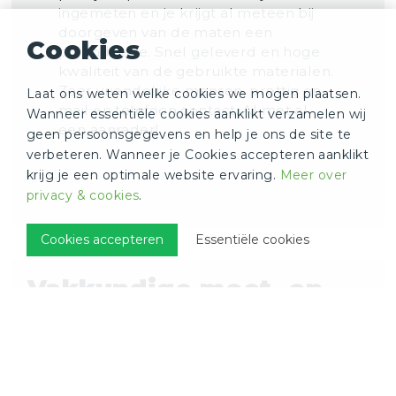
ingemeten en je krijgt al meteen bij
doorgeven van de maten een
Cookies
prijsindicatie. Snel geleverd en hoge
kwaliteit van de gebruikte materialen.
Zeer vriendelijke mensen, prettig en
Laat ons weten welke cookies we mogen plaatsen.
mail en telefoon contact. Al met al
Wanneer essentiële cookies aanklikt verzamelen wij
een aanrader!
geen persoonsgegevens en help je ons de site te
verbeteren. Wanneer je Cookies accepteren aanklikt
krijg je een optimale website ervaring.
Meer over
privacy & cookies
.
Cookies accepteren
Essentiële cookies
Vakkundige meet- en
installatieservice
Wij bieden vakkundige meet- en
installatieservices aan in heel Nederland,