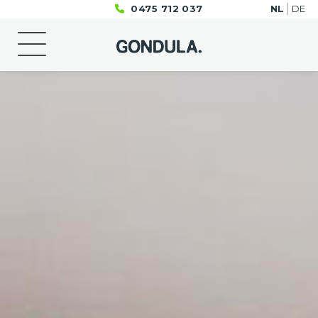
0475 712 037
NL
DE