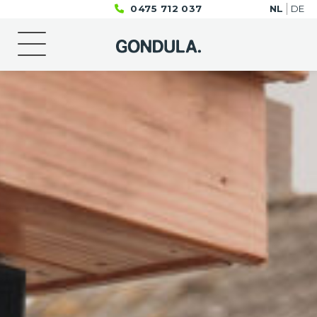
0475 712 037
NL
DE