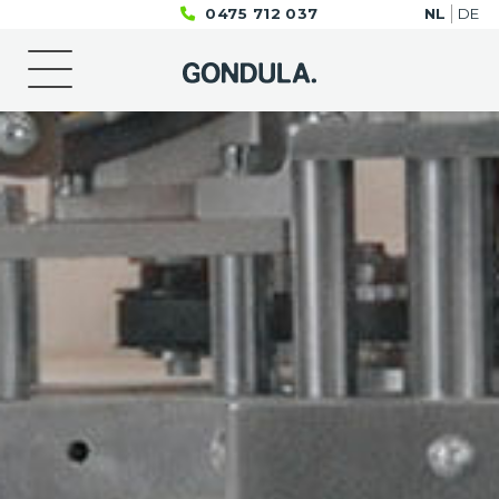
0475 712 037
NL
DE