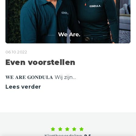
06.10.2022
Even voorstellen
𝐖𝐄 𝐀𝐑𝐄 𝐆𝐎𝐍𝐃𝐔𝐋𝐀 Wij zijn...
Lees verder
Klantbeoordeling:
9,5