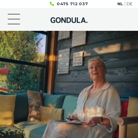
0475 712 037
NL
DE