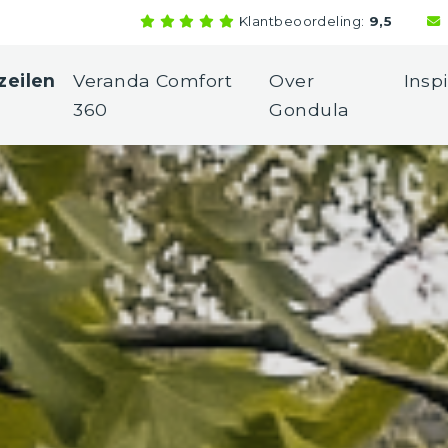
Klantbeoordeling:
9,5
zeilen
Veranda Comfort
Over
Inspi
360
Gondula