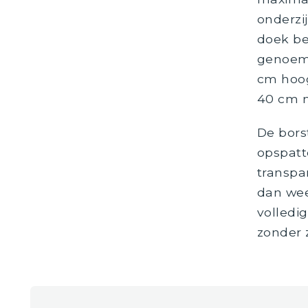
onderzi
doek be
genoemd
cm hoog
40 cm n
De bors
opspatt
transpa
dan wee
volledi
zonder z