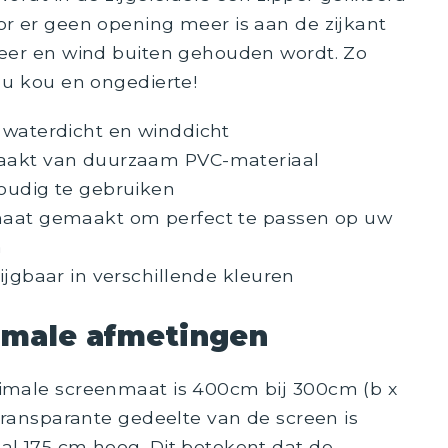
r er geen opening meer is aan de zijkant
eer en wind buiten gehouden wordt. Zo
 u kou en ongedierte!
 waterdicht en winddicht
akt van duurzaam PVC-materiaal
oudig te gebruiken
aat gemaakt om perfect te passen op uw
a
ijgbaar in verschillende kleuren
male afmetingen
male screenmaat is 400cm bij 300cm (b x
 transparante gedeelte van de screen is
l 175 cm hoog. Dit betekent dat de