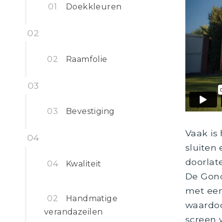
Doekkleuren
Raamfolie
Bevestiging
Vaak is
sluiten
doorlate
Kwaliteit
De Gond
met een
Handmatige
waardoor
verandazeilen
screen w