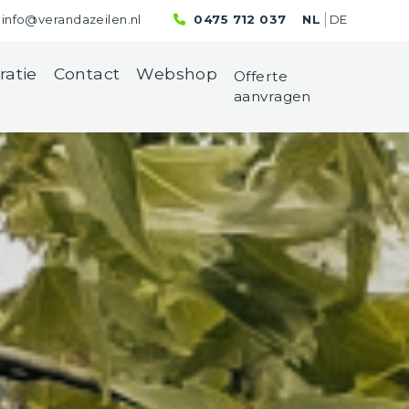
info@verandazeilen.nl
0475 712 037
NL
DE
ratie
Contact
Webshop
Offerte
aanvragen