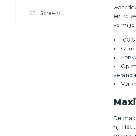
waardoo
Screens
en zo w
vermijd
100%
Gema
Eenv
Op m
verand
Verkr
Maxi
De maxi
h). Het
maximaa