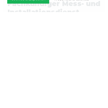
Fachkundiger Mess- und
Installationsdienst
Wir bieten einen fachkundigen Mess-
und Installationsdienst in ganz
Niederlande, Teilen von Belgien und
Deutschland an. So können wir
sicherstellen, dass jeder Kunde die
perfekte Lösung findet und das
bestmögliche Einkaufserlebnis hat. Wir
liefern unsere schönen und robusten
maßgefertigten Systeme direkt zu Ihnen
nach Hause, immer inklusive Messung
und Montage!
Interessiert an unseren Produkten?