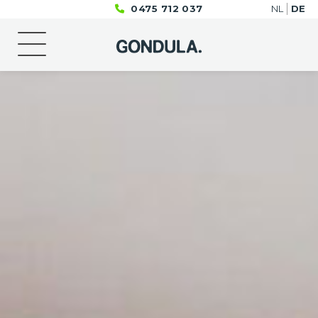
0475 712 037
NL
DE