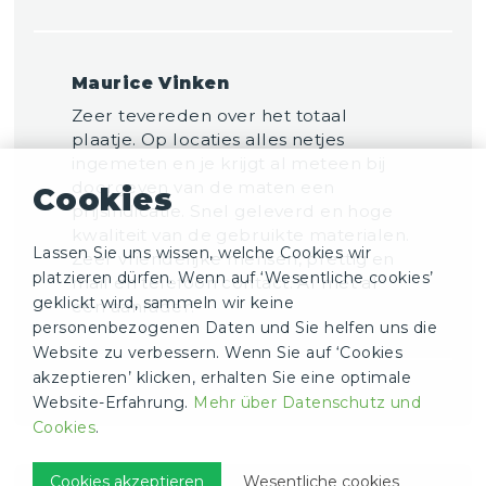
Maurice Vinken
Zeer tevereden over het totaal
plaatje. Op locaties alles netjes
ingemeten en je krijgt al meteen bij
doorgeven van de maten een
Cookies
prijsindicatie. Snel geleverd en hoge
kwaliteit van de gebruikte materialen.
Lassen Sie uns wissen, welche Cookies wir
Zeer vriendelijke mensen, prettig en
platzieren dürfen. Wenn auf ‘Wesentliche cookies’
mail en telefoon contact. Al met al
geklickt wird, sammeln wir keine
een aanrader!
personenbezogenen Daten und Sie helfen uns die
Website zu verbessern. Wenn Sie auf ‘Cookies
akzeptieren’ klicken, erhalten Sie eine optimale
Website-Erfahrung.
Mehr über Datenschutz und
Cookies
.
Cookies akzeptieren
Wesentliche cookies