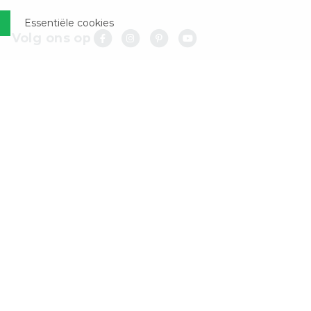
Essentiële cookies
Volg ons op
lijvende offerte
Showroom
en fabriek
Enkel op afspraak
ig op maat gemaakt
Roorveld 16a
inclusief inmeten én montage
6093 PL Heythuysen
e aanvragen
waarden
Cookie-instellingen