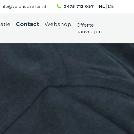
info@verandazeilen.nl
0475 712 037
NL
DE
ratie
Contact
Webshop
Offerte
aanvragen