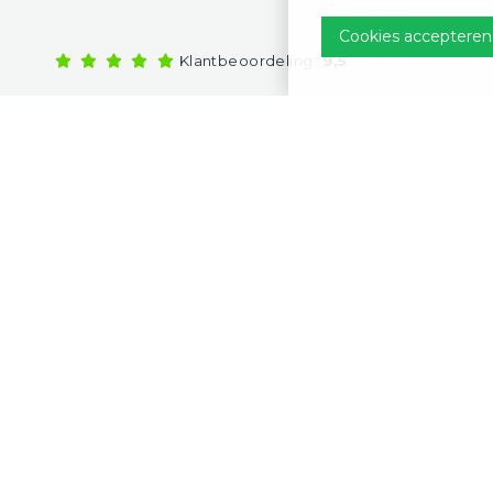
Cookies accepteren
Klantbeoordeling:
9,5
Vrijb
Verandazeilen
Veranda Comfort 360
Uit eig
Over Gondula
Volled
Inspiratie
Altijd 
Contact
Offert
Webshop
Sitemap
Disclaimer
Privacy Policy
Algemene voor