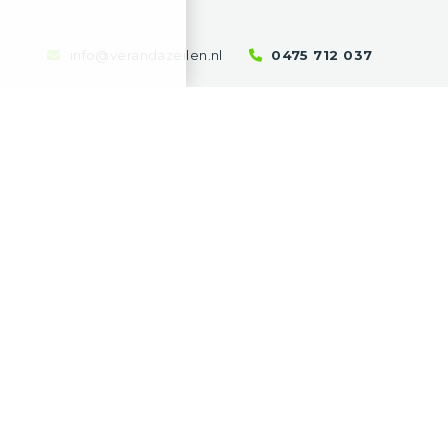
info@verandazeilen.nl
0475 712 037
Openingstijden
Enkel op afspraak
Maandag t/m vrijdag
8.30 - 18.00
website by