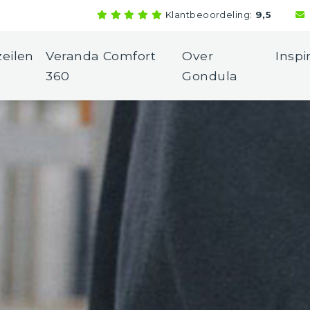
Klantbeoordeling:
9,5
eilen
Veranda Comfort
Over
Inspi
360
Gondula