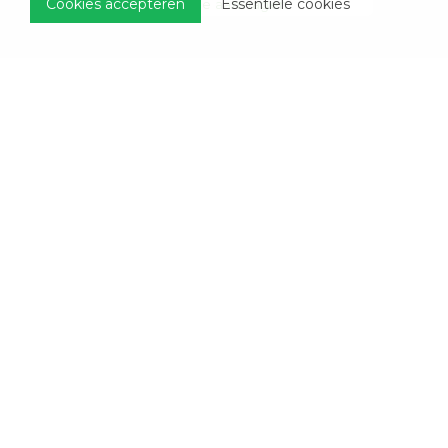
Cookies accepteren
Essentiële cookies
Offerte aanvragen
Showroom
Enkel op afspraak
Roorveld 16a
6093 PL Heythuysen
Openingstijden
Enkel op afspraak
Maandag t/m vrijdag
8.30 - 18.00
Sitemap
Disclaimer
Privacy Policy