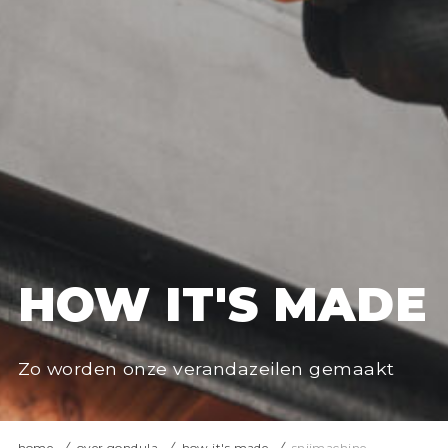
HOW IT'S MADE
Zo worden onze verandazeilen gemaakt
home
over gondula
how it's made
snijmachine