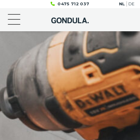
0475 712 037
NL
DE