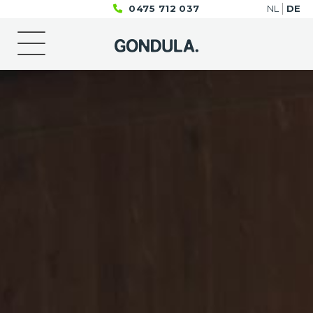
0475 712 037
NL
DE