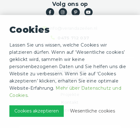
Volg ons op
Cookies
info@verandazeilen.nl
0475 712 037
Lassen Sie uns wissen, welche Cookies wir
platzieren dürfen. Wenn auf ‘Wesentliche cookies’
geklickt wird, sammeln wir keine
personenbezogenen Daten und Sie helfen uns die
Veranda Segel
Website zu verbessern. Wenn Sie auf ‘Cookies
Veranda Comfort 360
akzeptieren’ klicken, erhalten Sie eine optimale
Über Gondula
Website-Erfahrung.
Mehr über Datenschutz und
Projekte
Cookies
.
Kontakt
Bestellseite
Cookies akzeptieren
Wesentliche cookies
Unverbindliches Angebot