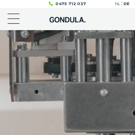
0475 712 037
NL
DE