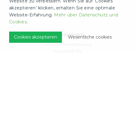
Website zu verbessern. Wenn Sie auf ‘Cookies
akzeptieren’ klicken, erhalten Sie eine optimale
Angebotsanfrage
Website-Erfahrung.
Mehr über Datenschutz und
Cookies
.
Showroom
Cookies akzeptieren
Wesentliche cookies
Nur nach Vereinbarung
Roorveld 16a
6093 PL Heythuysen
Öffnungszeiten
Nur nach Vereinbarung
Montag bis Freitag
8.30 - 18.00 Uhr