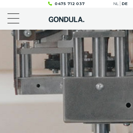
0475 712 037
NL
DE